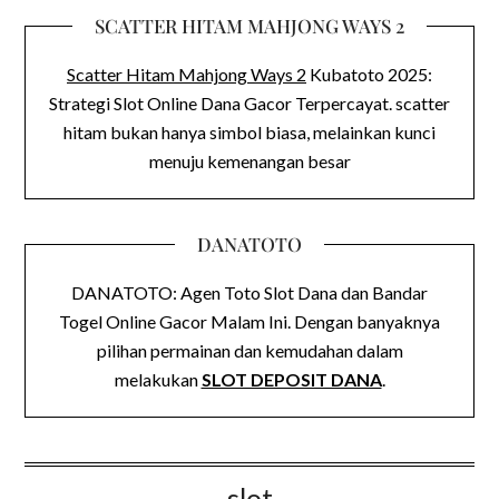
SCATTER HITAM MAHJONG WAYS 2
Scatter Hitam Mahjong Ways 2
Kubatoto 2025:
Strategi Slot Online Dana Gacor Terpercayat. scatter
hitam bukan hanya simbol biasa, melainkan kunci
menuju kemenangan besar
DANATOTO
DANATOTO: Agen Toto Slot Dana dan Bandar
Togel Online Gacor Malam Ini. Dengan banyaknya
pilihan permainan dan kemudahan dalam
melakukan
SLOT DEPOSIT DANA
.
slot