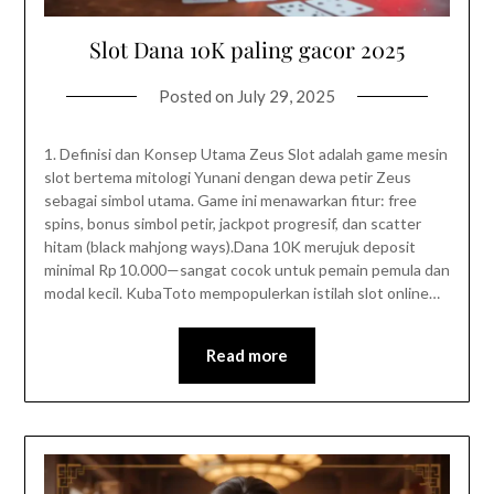
Slot Dana 10K paling gacor 2025
Posted on
July 29, 2025
1. Definisi dan Konsep Utama Zeus Slot adalah game mesin
slot bertema mitologi Yunani dengan dewa petir Zeus
sebagai simbol utama. Game ini menawarkan fitur: free
spins, bonus simbol petir, jackpot progresif, dan scatter
hitam (black mahjong ways).Dana 10K merujuk deposit
minimal Rp 10.000—sangat cocok untuk pemain pemula dan
modal kecil. KubaToto mempopulerkan istilah slot online…
Read more