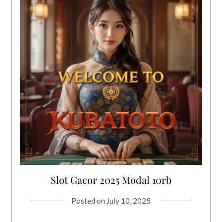
Slot Gacor 2025 Modal 10rb
Posted on
July 10, 2025