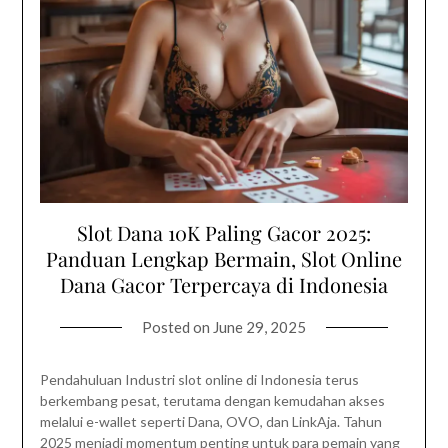
Slot Dana 10K Paling Gacor 2025:
Panduan Lengkap Bermain, Slot Online
Dana Gacor Terpercaya di Indonesia
Posted on
June 29, 2025
Pendahuluan Industri slot online di Indonesia terus
berkembang pesat, terutama dengan kemudahan akses
melalui e-wallet seperti Dana, OVO, dan LinkAja. Tahun
2025 menjadi momentum penting untuk para pemain yang